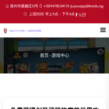
滁州市桑蹦庄13号
+13594780341
jiuyouapp@baidu.ag
上班时间: 早上9点 - 下午4点
首页
-
游戏中心