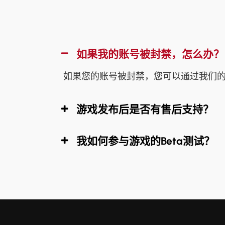
如果我的账号被封禁，怎么办？
如果您的账号被封禁，您可以通过我们的
游戏发布后是否有售后支持？
我如何参与游戏的Beta测试？