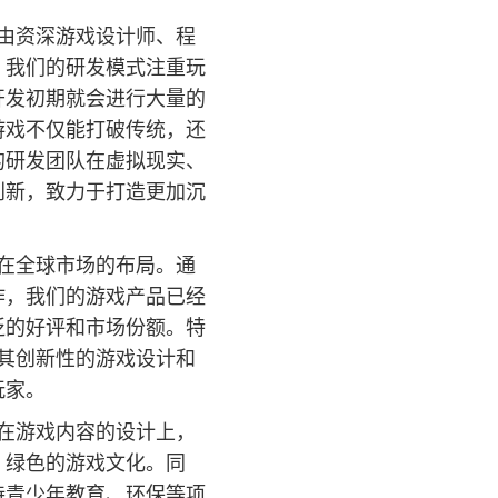
由资深游戏设计师、程
。我们的研发模式注重玩
开发初期就会进行大量的
游戏不仅能打破传统，还
的研发团队在虚拟现实、
创新，致力于打造更加沉
在全球市场的布局。通
作，我们的游戏产品已经
泛的好评和市场份额。特
其创新性的游戏设计和
玩家。
在游戏内容的设计上，
、绿色的游戏文化。同
持青少年教育、环保等项