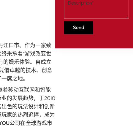
Send
国丹江口市。作为一家致
终秉承着“游戏改变世
有的娱乐体验。自成立
凭借卓越的技术、创意
了一席之地。
随着移动互联网和智能
业的发展趋势，于2010
其出色的玩法设计和创新
球玩家的热烈追捧，成为
YOU
公司在全球游戏市