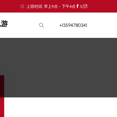
上班时间: 早上9点 - 下午4点
+13594780341