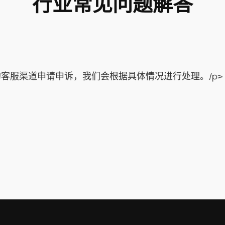
行业常见问题解答
客服渠道申请申诉，我们会根据具体情况进行处理。/p>