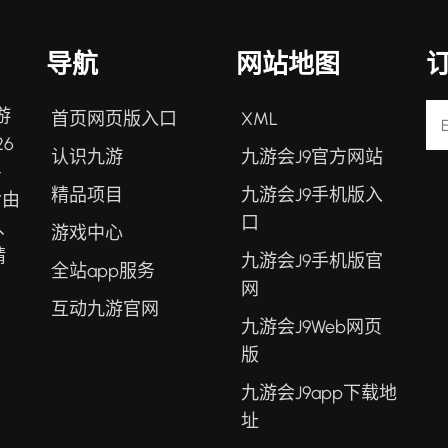
导航
网站地图
游
首页网页版入口
XML
26
认识九游
九游会J9官方网站
-
精品项目
九游会J9手机版入
命由
口
、
游戏中心
精
九游会J9手机版官
全站app服务
网
互动九游官网
九游会J9Web网页
版
九游会J9app下载地
址