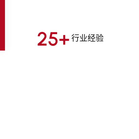
25
+
行业经验