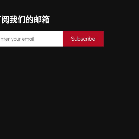
订阅我们的邮箱
Subscribe