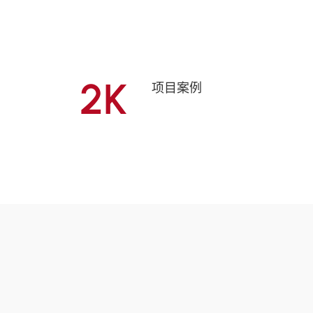
2
K
项目案例